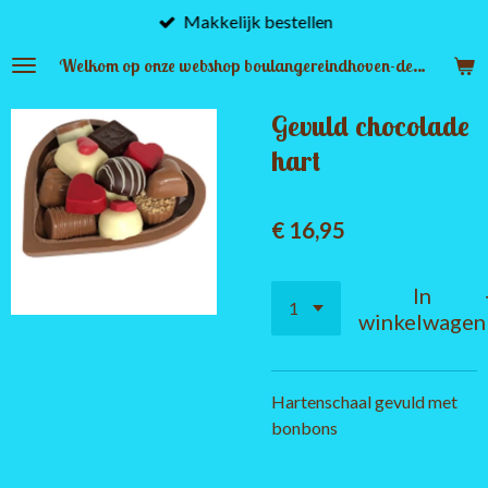
Makkelijk bestellen
Ga
direct
Welkom op onze webshop boulangereindhoven-denbosch.nl
naar
de
Gevuld chocolade
hoofdinhoud
hart
€ 16,95
In
winkelwagen
Hartenschaal gevuld met
bonbons