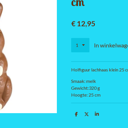
cm
€ 12,95
In winkelwag
Holfiguur lachhaas klein 25 
Smaak: melk
Gewicht:320 g
Hoogte: 25 cm
D
D
S
e
e
h
l
e
a