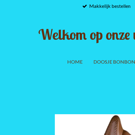
Makkelijk bestellen
Ga
direct
naar
de
Welkom op onze 
hoofdinhoud
HOME
DOOSJE BONBON