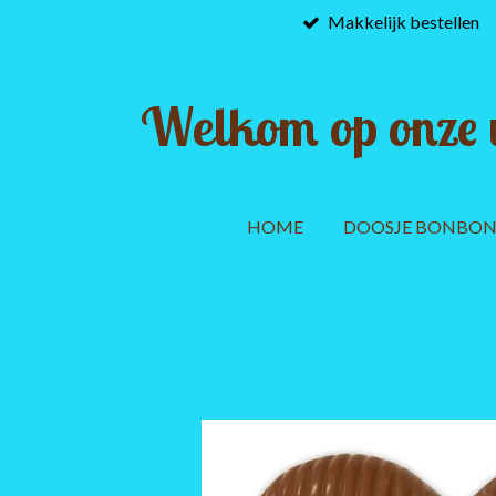
Makkelijk bestellen
Ga
direct
naar
de
Welkom op onze 
hoofdinhoud
HOME
DOOSJE BONBON