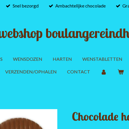
Snel bezorgd
Ambachtelijke chocolade
Gra
webshop boulangereindh
S
WENSDOZEN
HARTEN
WENSTABLETTEN
VERZENDEN/OPHALEN
CONTACT
Chocolade h