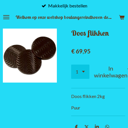
Makkelijk bestellen
Ga
direct
Welkom op onze webshop boulangereindhoven-denbosch.nl
naar
de
Doos flikken
hoofdinhoud
€ 69,95
In
winkelwagen
Doos flikken 2kg
Puur