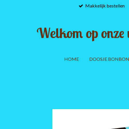
Makkelijk bestellen
Ga
direct
naar
de
Welkom op onze 
hoofdinhoud
HOME
DOOSJE BONBON