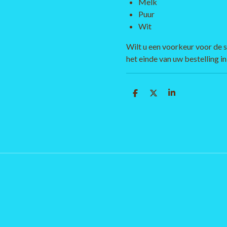
Melk
Puur
Wit
Wilt u een voorkeur voor de
het einde van uw bestelling in 
D
D
S
e
e
h
l
e
a
e
l
r
n
e