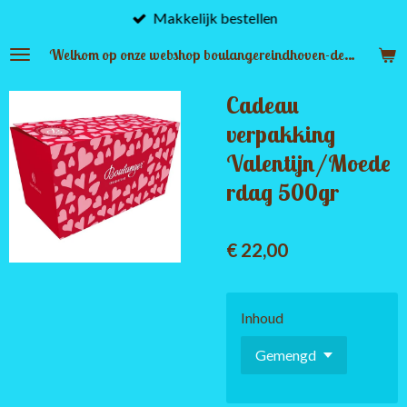
Makkelijk bestellen
Ga
direct
Welkom op onze webshop boulangereindhoven-denbosch.nl
naar
de
Cadeau
hoofdinhoud
verpakking
Valentijn/Moede
rdag 500gr
€ 22,00
Inhoud