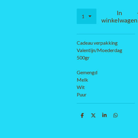
In
winkelwagen
Cadeau verpakking
Valentijn/Moederdag
500gr
Gemengd
Melk
Wit
Puur
D
D
S
D
e
e
h
e
l
e
a
l
e
l
r
e
n
e
n