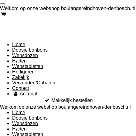
Ga
Welkom op onze webshop boulangereindhoven-denbosch.nl
direct
naar
de
hoofdinhoud
Home
Doosje bonbons
Wensdozen
Harten
Wenstabletten
Holfiguren
Zakelijk
Verzenden/Ophalen
Contact
Account
Makkelijk bestellen
Welkom op onze webshop boulangereindhoven-denbosch.nl
Home
Doosje bonbons
Wensdozen
Harten
Wenstabletten