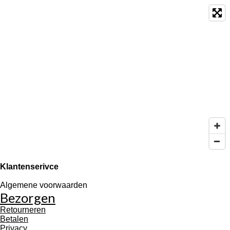
n
e
n
Klantenserivce
Algemene voorwaarden
Bezorgen
Retourneren
Betalen
Privacy