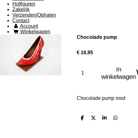
Holfiguren
Zakelijk
Verzenden/Ophalen
Contact
Account
Winkelwagen
Chocolade pump
€ 16,95
In
winkelwagen
Chocolade pump rood
D
D
S
D
e
e
h
e
l
e
a
l
e
l
r
e