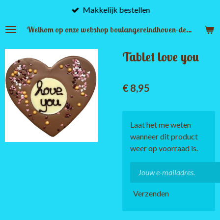
Makkelijk bestellen
Ga
direct
Welkom op onze webshop boulangereindhoven-denbosch.nl
naar
de
Tablet love you
hoofdinhoud
€ 8,95
Laat het me weten
wanneer dit product
weer op voorraad is.
Verzenden