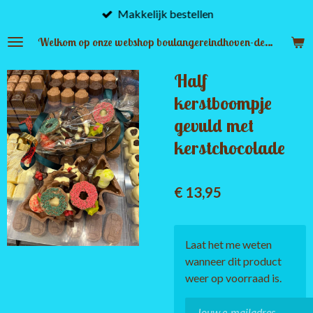
Makkelijk bestellen
Ga
direct
Welkom op onze webshop boulangereindhoven-denbosch.nl
naar
de
Half
hoofdinhoud
kerstboompje
gevuld met
kerstchocolade
€ 13,95
Laat het me weten
wanneer dit product
weer op voorraad is.