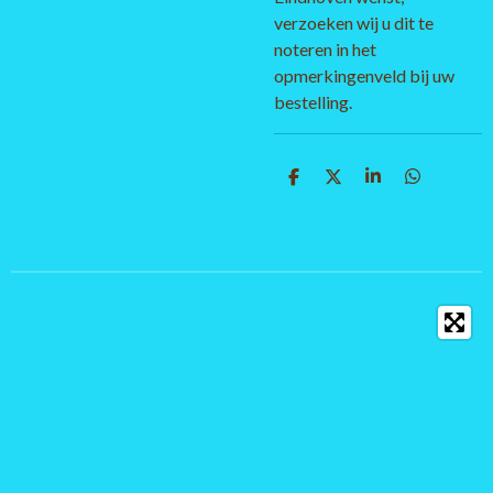
verzoeken wij u dit te
noteren in het
opmerkingenveld bij uw
bestelling.
D
D
S
D
e
e
h
e
l
e
a
l
e
l
r
e
n
e
n